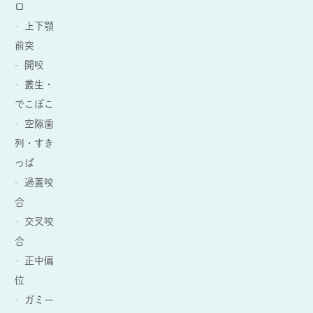
口
上下顎
前突
開咬
叢生・
でこぼこ
空隙歯
列・すき
っぱ
過蓋咬
合
交叉咬
合
正中偏
位
ガミー