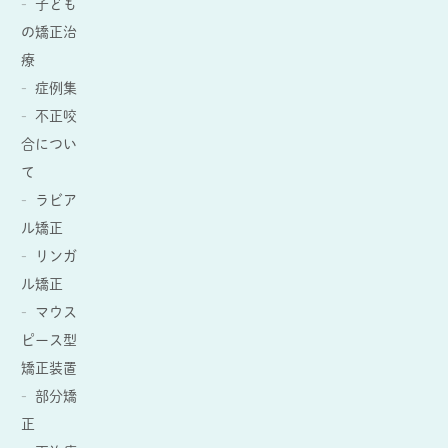
子ども
の矯正治
療
症例集
不正咬
合につい
て
ラビア
ル矯正
リンガ
ル矯正
マウス
ピース型
矯正装置
部分矯
正