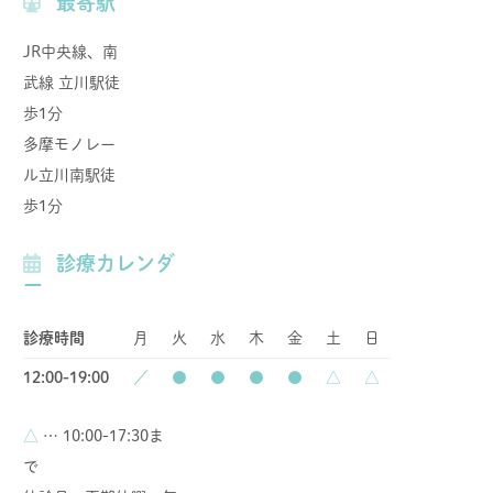
最寄駅
JR中央線、南
武線 立川駅徒
歩1分
多摩モノレー
ル立川南駅徒
歩1分
診療カレンダ
ー
診療時間
月
火
水
木
金
土
日
12:00-19:00
／
●
●
●
●
△
△
△
… 10:00-17:30ま
で