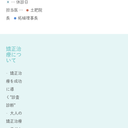
×
… 休診日
担当医 …
土肥院
長
柘植理事長
矯正治
療につ
いて
矯正治
療を成功
に導
く"診査
診断"
大人の
矯正治療