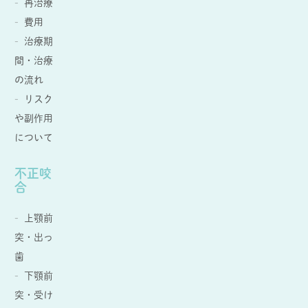
再治療
費用
治療期
間・治療
の流れ
リスク
や副作用
について
不正咬
合
上顎前
突・出っ
歯
下顎前
突・受け