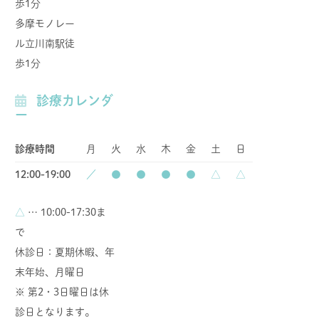
歩1分
多摩モノレー
ル立川南駅徒
歩1分
診療カレンダ
ー
診療時間
月
火
水
木
金
土
日
12:00-19:00
／
●
●
●
●
△
△
△
… 10:00-17:30ま
で
休診日：夏期休暇、年
末年始、月曜日
※ 第2・3日曜日は休
診日となります。