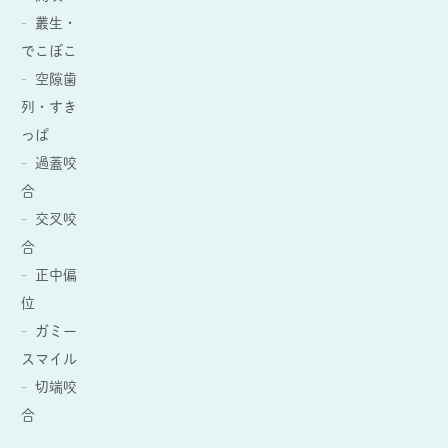
叢生・
でこぼこ
空隙歯
列・すき
っぱ
過蓋咬
合
交叉咬
合
正中偏
位
ガミー
スマイル
切端咬
合