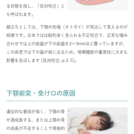
る状態を指し、「反対咬合」と
も呼ばれます。
顔立ちとしては、下顎の先端（オトガイ）が突出して見えるのが
特徴です。日本では比較的多く見られる不正咬合で、正常な噛み
合わせでは上の前歯が下の前歯を2〜3mmほど覆っていますが、
この疾患では下の歯が前に出るため、咀嚼機能や審美性に大きな
影響を及ぼします [反対咬合, p.3, 5]。
下顎前突・受け口の原因
遺伝的な要因が強く、下顎の骨
が過成長する、または上顎の骨
の成長が不足することで骨格的