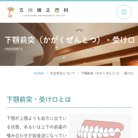
下顎前突（かがくぜんとつ）・受け口
UNDERBITE
HOME
不正咬合について
下顎前突（かがくぜんとつ）・受け口
下顎前突・受け口とは
下顎が上顎よりも前方に出てい
る状態、あるいは上下の前歯の
噛み合わせが前後逆になってい