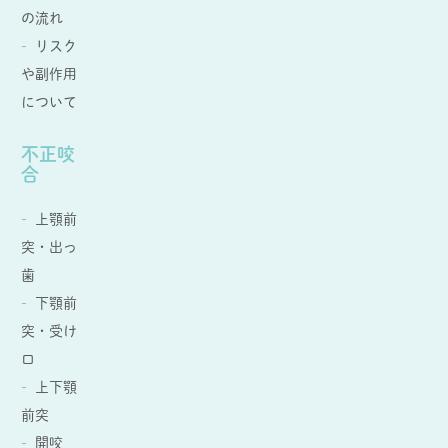
の流れ
リスク
や副作用
について
不正咬
合
上顎前
突・出っ
歯
下顎前
突・受け
口
上下顎
前突
開咬