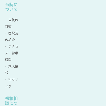
当院に
ついて
当院の
特徴
医院長
の紹介
アクセ
ス・診療
時間
求人情
報
相互リ
ンク
初診相
談につ