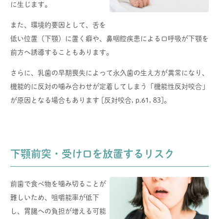
に生じます。
また、環境的要因として、舌を
低い位置（下顎）に置く癖や、鼻咽腔疾患による口呼吸が下顎を
前方へ誘導することもあります。
さらに、乳歯の早期喪失によって永久歯の生え方が異常になり、
機能的に反対の噛み合わせが定着してしまう「機能性反対咬合」
が原因となる場合もあります [反対咬合, p.61, 83]。
下顎前突・受け口を放置するリスク
前歯で食べ物を噛み切ることが
難しいため、咀嚼能率が低下
し、胃腸への負担が増える可能