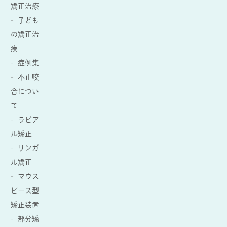
矯正治療
子ども
の矯正治
療
症例集
不正咬
合につい
て
ラビア
ル矯正
リンガ
ル矯正
マウス
ピース型
矯正装置
部分矯