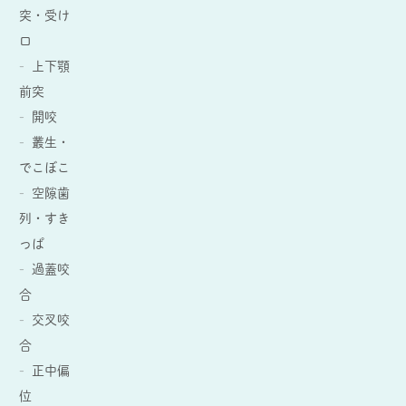
突・受け
口
上下顎
前突
開咬
叢生・
でこぼこ
空隙歯
列・すき
っぱ
過蓋咬
合
交叉咬
合
正中偏
位