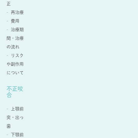
正
再治療
費用
治療期
間・治療
の流れ
リスク
や副作用
について
不正咬
合
上顎前
突・出っ
歯
下顎前