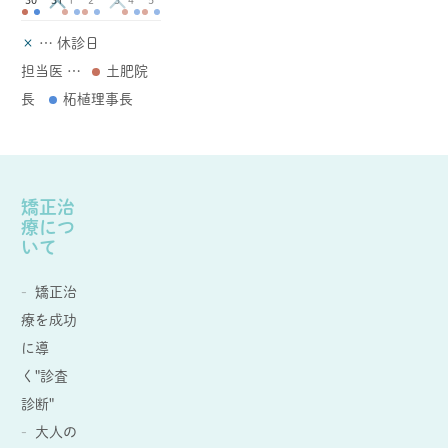
30
1
2
4
5
×
… 休診日
担当医 …
土肥院
長
柘植理事長
矯正治
療につ
いて
矯正治
療を成功
に導
く"診査
診断"
大人の